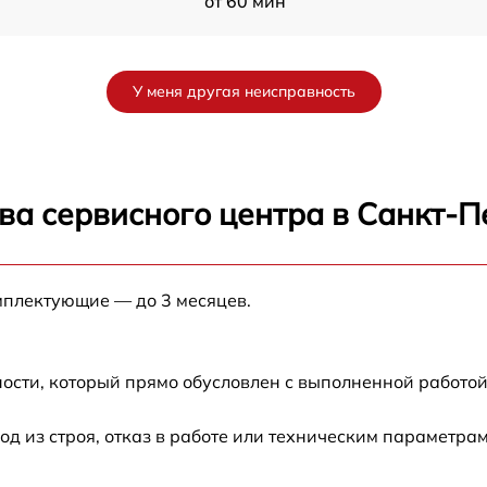
от 60 мин
Б
от 60 мин
У меня другая неисправность
от 60 мин
от 60 мин
ва сервисного центра в Санкт-П
от 60 мин
мплектующие — до 3 месяцев.
от 60 мин
ра
от 60 мин
ости, который прямо обусловлен с выполненной работой
от 60 мин
 из строя, отказ в работе или техническим параметра