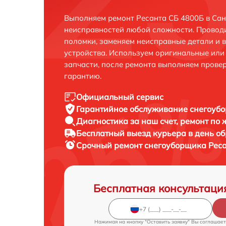
Выполняем ремонт Ресанта СБ 4800Б в Сан
неисправностей любой сложности. Проводи
поломки, заменяем неисправные детали и 
устройства. Используем оригинальные ил
запчасти, после ремонта выполняем прове
гарантию.
Официальный сервис
Гарантийное обслуживание
снегоубо
Диагностика за наш счет,
ремонт по
Бесплатный выезд курьера
в день о
Срочный ремонт
снегоуборщика Реса
Бесплатная консультаци
Нажимая на кнопку "Оставить заявку" Вы соглашает